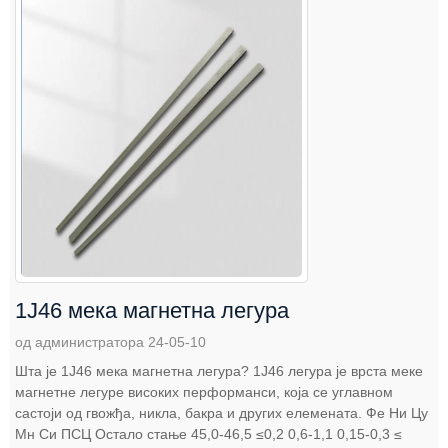
1Ј46 мека магнетна легура
од администратора 24-05-10
Шта је 1Ј46 мека магнетна легура? 1Ј46 легура је врста меке
магнетне легуре високих перформанси, која се углавном
састоји од гвожђа, никла, бакра и других елемената. Фе Ни Цу
Мн Си ПСЦ Остало стање 45,0-46,5 ≤0,2 0,6-1,1 0,15-0,3 ≤