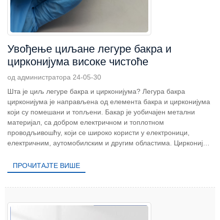
Увођење циљане легуре бакра и
цирконијума високе чистоће
од администратора 24-05-30
Шта је циљ легуре бакра и цирконијума? Легура бакра
цирконијума је направљена од елемента бакра и цирконијума
који су помешани и топљени. Бакар је уобичајен метални
материјал, са добром електричном и топлотном
проводљивошћу, који се широко користи у електроници,
електричним, аутомобилским и другим областима. Цирконијум
је високо топљен...
ПРОЧИТАЈТЕ ВИШЕ