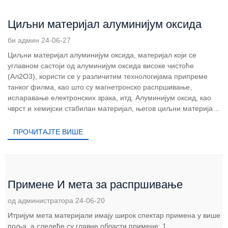
Циљни материјал алуминијум оксида
би админ 24-06-27
Циљни материјал алуминијум оксида, материјал који се
углавном састоји од алуминијум оксида високе чистоће
(Ал2О3), користи се у различитим технологијама припреме
танког филма, као што су магнетронско распршивање,
испаравање електронских зрака, итд. Алуминијум оксид, као
чврст и хемијски стабилан материјал, његов циљни материјал
може ...
ПРОЧИТАЈТЕ ВИШЕ
Примене И мета за распршивање
од администратора 24-06-20
Итријум мета материјали имају широк спектар примена у више
поља, а следеће су главне области примене: 1.