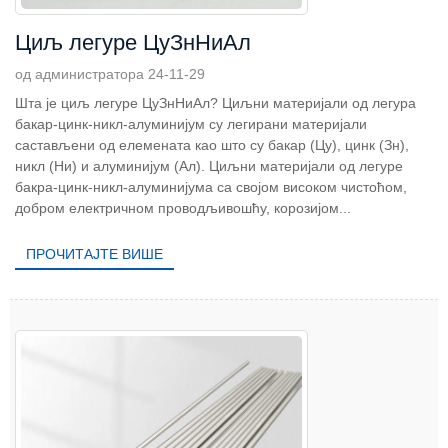
Циљ легуре ЦуЗнНиАл
од администратора 24-11-29
Шта је циљ легуре ЦуЗнНиАл? Циљни материјали од легура
бакар-цинк-никл-алуминијум су легирани материјали
састављени од елемената као што су бакар (Цу), цинк (Зн),
никл (Ни) и алуминијум (Ал). Циљни материјали од легуре
бакра-цинк-никл-алуминијума са својом високом чистоћом,
добром електричном проводљивошћу, корозијом...
ПРОЧИТАЈТЕ ВИШЕ