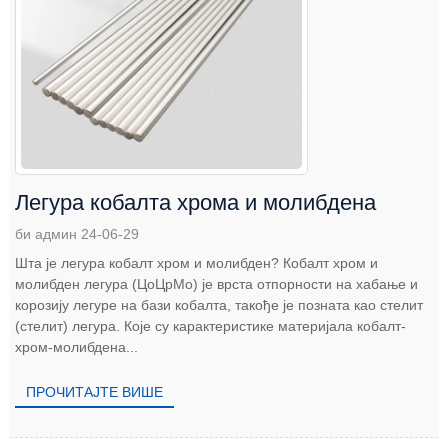
Легура кобалта хрома и молибдена
би админ 24-06-29
Шта је легура кобалт хром и молибден? Кобалт хром и
молибден легура (ЦоЦрМо) је врста отпорности на хабање и
корозију легуре на бази кобалта, такође је позната као стелит
(стелит) легура. Које су карактеристике материјала кобалт-
хром-молибдена...
ПРОЧИТАЈТЕ ВИШЕ