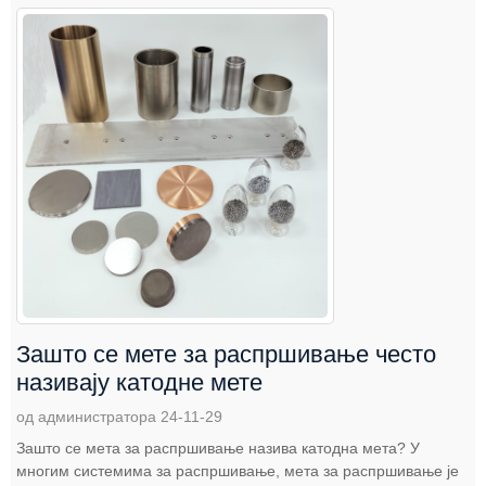
Зашто се мете за распршивање често
називају катодне мете
од администратора 24-11-29
Зашто се мета за распршивање назива катодна мета? У
многим системима за распршивање, мета за распршивање је