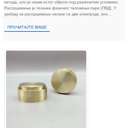
катода, што је назив истог објекта под различитим угловима.
Распршивање је техника физичког таложења паре (ПВД). У
уређају за распршивање налазе се две електроде, ано...
ПРОЧИТАЈТЕ ВИШЕ