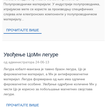
Полупроводнички материјали: У индустрији полупроводника,
итријумске мете се користе за производњу специфичних
слојева или електронских компоненти у полупроводничком
материјалу...
ПРОЧИТАЈТЕ ВИШЕ
Увођење ЦоМн легуре
од администратора 24-06-13
Легура кобалт-мангана је тамно браон легура, Цо је
феромагнетни материјал, а Мн је антиферомагнетни
материјал. Легура формирана од њих има одличне
феромагнетне особине. Увођење одређене количине Мн у
чисти Цо је корисно за побољшање магнетних својстава
легуре.
ПРОЧИТАЈТЕ ВИШЕ