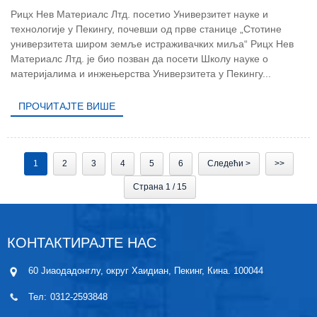
Рицх Нев Материалс Лтд. посетио Универзитет науке и
технологије у Пекингу, почевши од прве станице „Стотине
универзитета широм земље истраживачких миља“ Рицх Нев
Материалс Лтд. је био позван да посети Школу науке о
материјалима и инжењерства Универзитета у Пекингу...
ПРОЧИТАЈТЕ ВИШЕ
1
2
3
4
5
6
Следећи >
>>
Страна 1 / 15
КОНТАКТИРАЈТЕ НАС
60 Јиаодадонглу, округ Хаидиан, Пекинг, Кина. 100044
Тел:
0312-2593848