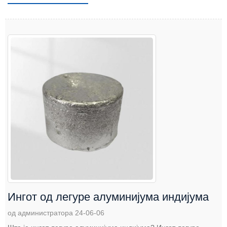
Ингот од легуре алуминијума индијума
од администратора 24-06-06