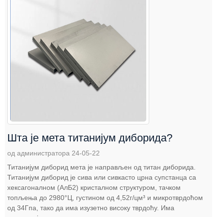
Шта је мета титанијум диборида?
од администратора 24-05-22
Титанијум диборид мета је направљен од титан диборида.
Титанијум диборид је сива или сивкасто црна супстанца са
хексагоналном (АлБ2) кристалном структуром, тачком
топљења до 2980°Ц, густином од 4,52г/цм³ и микротврдоћом
од 34Гпа, тако да има изузетно високу тврдоћу. Има