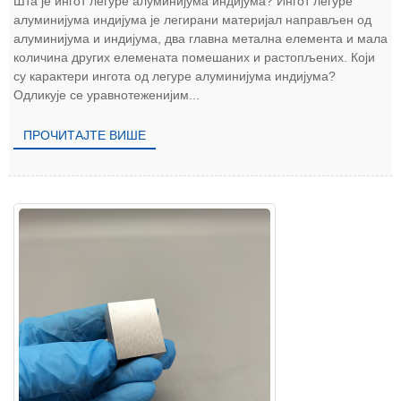
Шта је ингот легуре алуминијума индијума? Ингот легуре
алуминијума индијума је легирани материјал направљен од
алуминијума и индијума, два главна метална елемента и мала
количина других елемената помешаних и растопљених. Који
су карактери ингота од легуре алуминијума индијума?
Одликује се уравнотеженијим...
ПРОЧИТАЈТЕ ВИШЕ