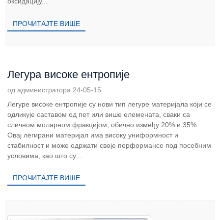
оксидацију...
ПРОЧИТАЈТЕ ВИШЕ
Легура високе ентропије
од администратора 24-05-15
Легуре високе ентропије су нови тип легуре материјала који се
одликује саставом од пет или више елемената, сваки са
сличном моларном фракцијом, обично између 20% и 35%.
Овај легирани материјал има високу униформност и
стабилност и може одржати своје перформансе под посебним
условима, као што су...
ПРОЧИТАЈТЕ ВИШЕ