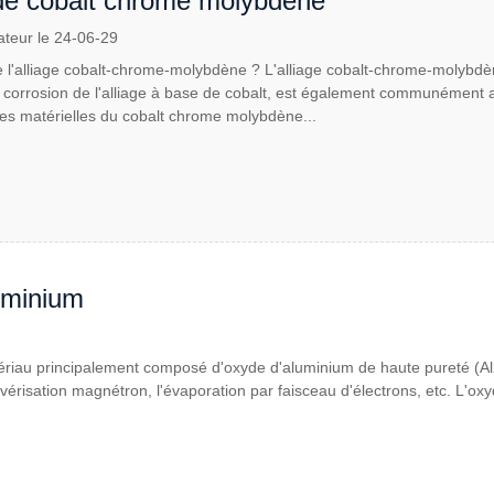
 de cobalt chrome molybdène
ateur le 24-06-29
 l'alliage cobalt-chrome-molybdène ? L'alliage cobalt-chrome-molybdè
a corrosion de l'alliage à base de cobalt, est également communément appe
ues matérielles du cobalt chrome molybdène...
uminium
riau principalement composé d'oxyde d'aluminium de haute pureté (Al2
vérisation magnétron, l'évaporation par faisceau d'électrons, etc. L'ox