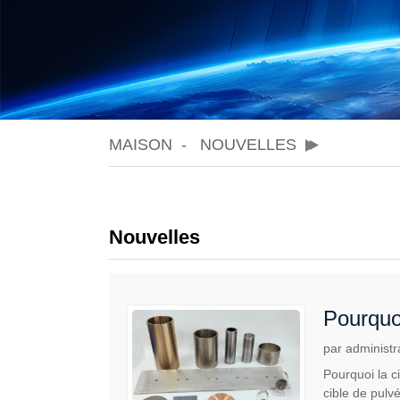
MAISON
NOUVELLES
Nouvelles
Pourquoi
cathodi
par administr
Pourquoi la c
cible de pulv