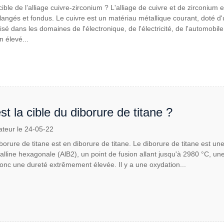
 cible de l’alliage cuivre-zirconium ? L'alliage de cuivre et de zirconiu
angés et fondus. Le cuivre est un matériau métallique courant, doté d'
lisé dans les domaines de l'électronique, de l'électricité, de l'automobi
n élevé...
st la cible du diborure de titane ?
ateur le 24-05-22
iborure de titane est en diborure de titane. Le diborure de titane est un
stalline hexagonale (AlB2), un point de fusion allant jusqu'à 2980 °C, u
donc une dureté extrêmement élevée. Il y a une oxydation...