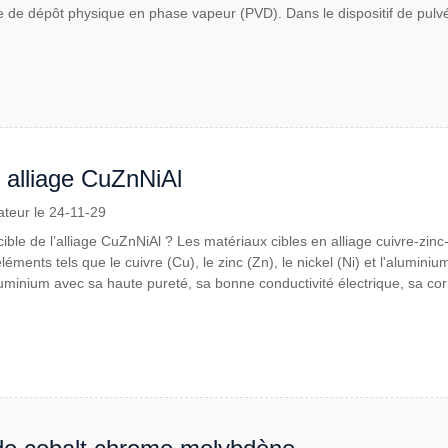
 de dépôt physique en phase vapeur (PVD). Dans le dispositif de pulvéris
 alliage CuZnNiAl
ateur le 24-11-29
 cible de l’alliage CuZnNiAl ? Les matériaux cibles en alliage cuivre-zin
ments tels que le cuivre (Cu), le zinc (Zn), le nickel (Ni) et l'aluminium
luminium avec sa haute pureté, sa bonne conductivité électrique, sa corr