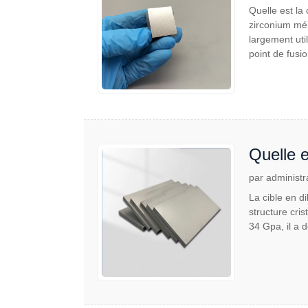
Quelle est la
zirconium mél
largement uti
point de fusio
Quelle e
par administr
La cible en d
structure cri
34 Gpa, il a 