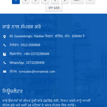
1
2
3
4
5
6
ਅੱਗੇ >
>>
ਪੰਨਾ 1/15
ਸਾਡੇ ਨਾਲ ਸੰਪਰਕ ਕਰੋ
60 Jiaodadonglu, Haidian ਜ਼ਿਲ੍ਹਾ, ਬੀਜਿੰਗ, ਚੀਨ. 100044 ਹੈ
ਟੈਲੀਫ਼ੋਨ:
0312-2593848
ਲੈਂਡਲਾਈਨ:
+86+15732280449
WhatsApp:
15732280449
ਈਮੇਲ:
rsmsales@rsmaterial.com
ਨਿਊਜ਼ਲੈਟਰ
ਸਾਡੇ ਉਤਪਾਦਾਂ ਜਾਂ ਕੀਮਤ ਸੂਚੀ ਬਾਰੇ ਪੁੱਛਗਿੱਛ ਲਈ, ਕਿਰਪਾ ਕਰਕੇ ਸਾਨੂੰ ਆਪਣੀ
ਈਮੇਲ ਛੱਡੋ ਅਤੇ ਅਸੀਂ 24 ਘੰਟਿਆਂ ਦੇ ਅੰਦਰ ਸੰਪਰਕ ਵਿੱਚ ਰਹਾਂਗੇ।