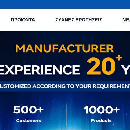
ΠΡΟΪΌΝΤΑ
ΣΥΧΝΈΣ ΕΡΩΤΉΣΕΙΣ
ΝΈ