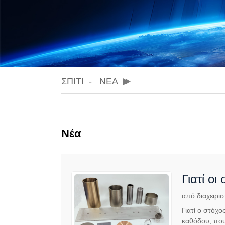
ΣΠΊΤΙ
ΝΈΑ
Νέα
Γιατί ο
από διαχειρισ
Γιατί ο στόχ
καθόδου, που 