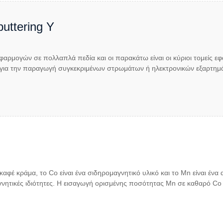
uttering Y
φαρμογών σε πολλαπλά πεδία και οι παρακάτω είναι οι κύριοι τομείς ε
ι για την παραγωγή συγκεκριμένων στρωμάτων ή ηλεκτρονικών εξαρτημά
καφέ κράμα, το Co είναι ένα σιδηρομαγνητικό υλικό και το Mn είναι ένα
αγνητικές ιδιότητες. Η εισαγωγή ορισμένης ποσότητας Mn σε καθαρό Co 