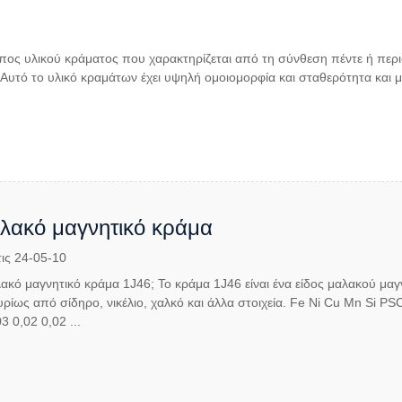
ύπος υλικού κράματος που χαρακτηρίζεται από τη σύνθεση πέντε ή περ
Αυτό το υλικό κραμάτων έχει υψηλή ομοιομορφία και σταθερότητα και 
λακό μαγνητικό κράμα
ις 24-05-10
μαλακό μαγνητικό κράμα 1J46; Το κράμα 1J46 είναι ένα είδος μαλακού 
υρίως από σίδηρο, νικέλιο, χαλκό και άλλα στοιχεία. Fe Ni Cu Mn Si P
 0,02 0,02 ...