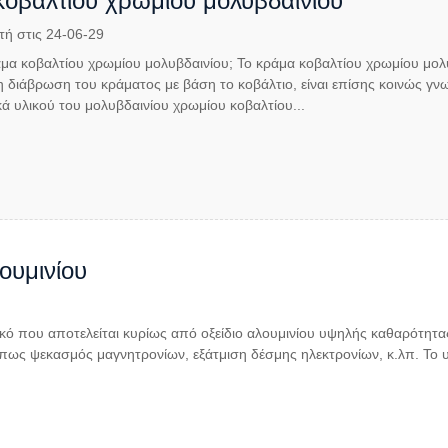
οβαλτίου χρωμίου μολυβδαινίου
τή στις 24-06-29
κράμα κοβαλτίου χρωμίου μολυβδαινίου; Το κράμα κοβαλτίου χρωμίου μολ
 διάβρωση του κράματος με βάση το κοβάλτιο, είναι επίσης κοινώς γνωστό
κά υλικού του μολυβδαινίου χρωμίου κοβαλτίου...
ουμινίου
λικό που αποτελείται κυρίως από οξείδιο αλουμινίου υψηλής καθαρότητα
πως ψεκασμός μαγνητρονίων, εξάτμιση δέσμης ηλεκτρονίων, κ.λπ. Το υλ