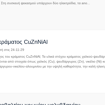
 Στη συσκευή ψεκασμού υπάρχουν δύο ηλεκτρόδια, τα ano...
κράματος CuZnNiAl
τή στις 24-11-29
τόχος του κράματος CuZnNiAl; Τα υλικά στόχου κράματος χαλκού-ψευδάργ
ται από στοιχεία όπως χαλκός (Cu), ψευδάργυρος (Zn), νικέλιο (Ni) κα
ργυρου-νικελίου-αλουμινίου με την υψηλή καθαρότητα, την καλή ηλεκτρ