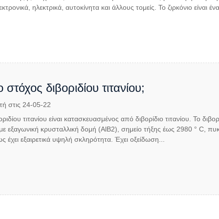
κτρονικά, ηλεκτρικά, αυτοκίνητα και άλλους τομείς. Το ζιρκόνιο είναι έν
 ο στόχος διβοριδίου τιτανίου;
τή στις 24-05-22
ριδίου τιτανίου είναι κατασκευασμένος από διβορίδιο τιτανίου. Το διβορί
με εξαγωνική κρυσταλλική δομή (AlB2), σημείο τήξης έως 2980 ° C, πυ
 έχει εξαιρετικά υψηλή σκληρότητα. Έχει οξείδωση...