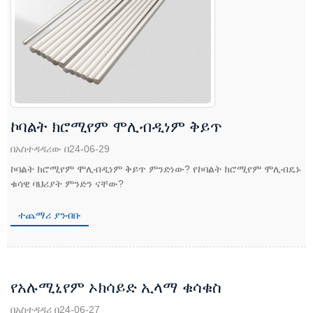
ኮባልት ክሮሚየም ሞሊብዲነም ቅይጥ
በአስተዳዳሪው በ24-06-29
ኮባልት ክሮሚየም ሞሊብዲነም ቅይጥ ምንድነው? የኮባልት ክሮሚየም ሞሊብዴኑ
ቁሳዊ ባህሪያት ምንድን ናቸው?
ተጨማሪ ያንብቡ
የአሉሚኒየም ኦክሳይድ ኢላማ ቁሳቁስ
በአስተዳዳሪ በ24-06-27