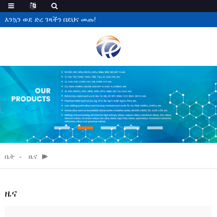
እንኳን ወደ ድረ ገጻችን በደህና መጡ!
ቤት
ዜና
ዜና