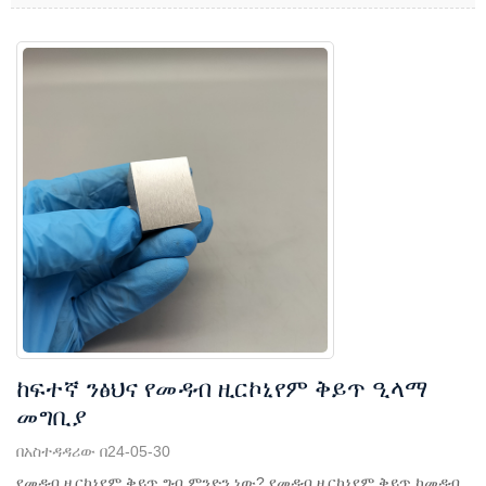
ከፍተኛ ንፅህና የመዳብ ዚርኮኒየም ቅይጥ ዒላማ
መግቢያ
በአስተዳዳሪው በ24-05-30
የመዳብ ዚርኮኒየም ቅይጥ ግብ ምንድን ነው? የመዳብ ዚርኮኒየም ቅይጥ ከመዳብ