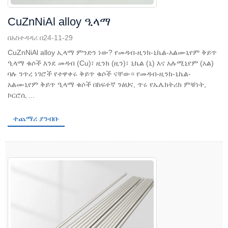
CuZnNiAl alloy ዒላማ
በአስተዳዳሪ በ24-11-29
CuZnNiAl alloy ኢላማ ምንድን ነው? የመዳብ-ዚንክ-ኒኬል-አልሙኒየም ቅይጥ
ዒላማ ቁሶች እንደ መዳብ (Cu)፣ ዚንክ (ዚን)፣ ኒኬል (ኒ) እና አሉሚኒየም (አል)
ባሉ ንጥረ ነገሮች የተዋቀሩ ቅይጥ ቁሶች ናቸው። የመዳብ-ዚንክ-ኒኬል-
አልሙኒየም ቅይጥ ዒላማ ቁሶች በከፍተኛ ንፅህና, ጥሩ የኤሌክትሪክ ምቹነት,
ኮርሮሲ ...
ተጨማሪ ያንብቡ