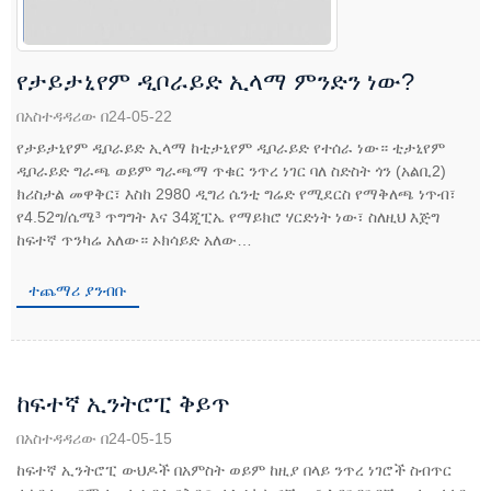
የታይታኒየም ዲቦራይድ ኢላማ ምንድን ነው?
በአስተዳዳሪው በ24-05-22
የታይታኒየም ዲቦራይድ ኢላማ ከቲታኒየም ዲቦራይድ የተሰራ ነው። ቲታኒየም
ዲቦራይድ ግራጫ ወይም ግራጫማ ጥቁር ንጥረ ነገር ባለ ስድስት ጎን (አልቢ2)
ክሪስታል መዋቅር፣ እስከ 2980 ዲግሪ ሴንቲ ግሬድ የሚደርስ የማቅለጫ ነጥብ፣
የ4.52ግ/ሴሜ³ ጥግግት እና 34ጂፒኤ የማይክሮ ሃርድነት ነው፣ ስለዚህ እጅግ
ከፍተኛ ጥንካሬ አለው። ኦክሳይድ አለው…
ተጨማሪ ያንብቡ
ከፍተኛ ኢንትሮፒ ቅይጥ
በአስተዳዳሪው በ24-05-15
ከፍተኛ ኢንትሮፒ ውህዶች በአምስት ወይም ከዚያ በላይ ንጥረ ነገሮች ስብጥር