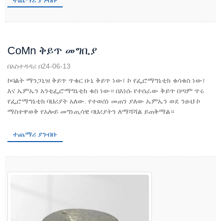
CoMn ቅይጥ መግቢያ
በአስተዳዳሪ በ24-06-13
ኮባልት ማንጋኒዝ ቅይጥ ጥቁር ቡኒ ቅይጥ ነው፣ ኮ የፌሮማግኔቲክ ቁሳቁስ ነው፣
እና ኤምኤን አንቲፌሮማግኔቲክ ቁስ ነው። በእነሱ የተሰራው ቅይጥ በጣም ጥሩ
የፌሮማግኔቲክ ባህሪያት አለው. የተወሰነ መጠን ያለው ኤምኤን ወደ ንፁህ ኮ
ማስተዋወቅ የአሎይ መግነጢሳዊ ባህሪያትን ለማሻሻል ይጠቅማል።
ተጨማሪ ያንብቡ