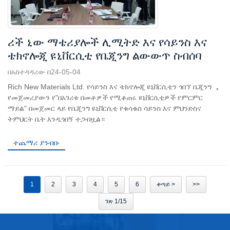
ሪች ኒው ማቴሪያሎች ሊሚትድ እና የሳይንስ እና
ቴክኖሎጂ ዩኒቨርሲቲ የቤጂንግ ልውውጥ ስብሰባ
በአስተዳዳሪው በ24-05-04
Rich New Materials Ltd. የሳይንስ እና ቴክኖሎጂ ዩኒቨርሲቲን ጎበኘ ቤጂንግ ，
የመጀመሪያውን የ"በአገሪቱ በመቶዎች የሚቆጠሩ ዩኒቨርሲቲዎች የምርምር
ማይል" በመጀመር ላይ የቤጂንግ ዩኒቨርሲቲ የቁሳቁስ ሳይንስ እና ምህንድስና
ትምህርት ቤት እንዲጎበኝ ተጋብዟል።
ተጨማሪ ያንብቡ
1
2
3
4
5
6
ቀጣይ >
>>
ገጽ 1/15