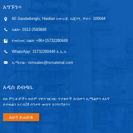
አግኙን።
60 Jiaodadonglu, Haidian አውራጃ, ቤጂንግ, ቻይና. 100044
ስልክ፡-
0312-2593848
የመስመር ስልክ፡
+86+15732280449
WhatsApp:
15732280449 እ.ኤ.አ
ኢሜይል፡-
rsmsales@rsmaterial.com
አዲስ ደብዳቤ
ስለ ምርቶቻችን ወይም የዋጋ ዝርዝር ጥያቄዎች እባክዎን ኢሜልዎን ለእኛ
ይተዉልን እና በ24 ሰዓታት ውስጥ እንገናኛለን።
አሁን ይጠይቁ