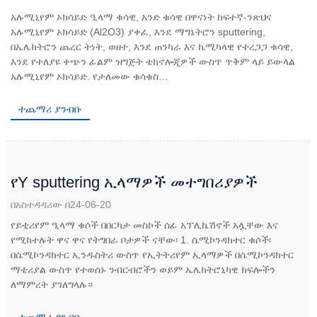
አሉሚኒየም ኦክሳይድ ዒላማ ቁሳዊ, አንድ ቁሳዊ በዋናነት ከፍተኛ-ንጽህና
አሉሚኒየም ኦክሳይድ (Al2O3) ያቀፈ, እንደ ማግኔትሮን sputtering,
በኤሌክትሮን ጨረር ትነት, ወዘተ, እንደ ጠንካራ እና ኬሚካላዊ የተረጋጋ ቁሳዊ,
እንደ የተለያዩ ቀጭን ፊልም ዝግጅት ቴክኖሎጂዎች ውስጥ ጥቅም ላይ ይውላል
አሉሚኒየም ኦክሳይድ. የታለመው ቁሳቁስ…
ተጨማሪ ያንብቡ
የY sputtering ኢላማዎች መተግበሪያዎች
በአስተዳዳሪው በ24-06-20
የይቲሪየም ዒላማ ቁሶች በበርካታ መስኮች ሰፊ አፕሊኬሽኖች አሏቸው እና
የሚከተሉት ዋና ዋና የትግበራ ቦታዎች ናቸው፡ 1. ሴሚኮንዳክተር ቁሶች፡
በሴሚኮንዳክተር ኢንዱስትሪ ውስጥ የኢትትሪየም ኢላማዎች በሴሚኮንዳክተር
ማቴሪያል ውስጥ የተወሰኑ ንብርብሮችን ወይም ኤሌክትሮኒካዊ ክፍሎችን
ለማምረት ያገለግላሉ።
ተጨማሪ ያንብቡ