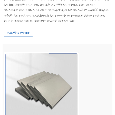
እና ከዚርኮኒየም ንጥረ ነገር ድብልቅ እና ማቅለጥ የተሰራ ነው. መዳብ
በኤሌክትሮኒክስ ፣ በኤሌክትሪክ ፣ በአውቶሞቲቭ እና በሌሎችም መስኮች በሰፊው
ጥቅም ላይ የዋለ ጥሩ የኤሌክትሪክ እና የሙቀት መቆጣጠሪያ ያለው የተለመደ
የብረት ቁሳቁስ ነው። ዚርኮኒየም ከፍተኛ መቅለጥ ነው ...
ተጨማሪ ያንብቡ