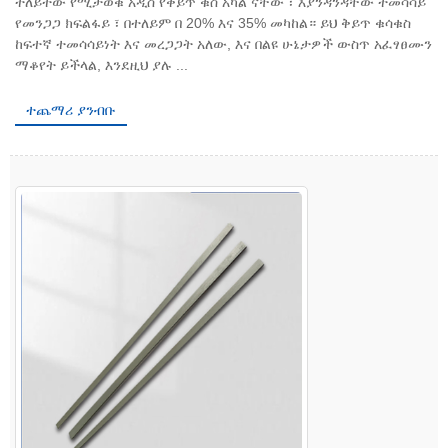
ተለይተው የሚታወቁ አዲስ የቅይጥ ቁስ አካል ናቸው ፣ እያንዳንዳቸው ተመሳሳይ
የመንጋጋ ክፍልፋይ ፣ በተለይም በ 20% እና 35% መካከል። ይህ ቅይጥ ቁሳቁስ
ከፍተኛ ተመሳሳይነት እና መረጋጋት አለው, እና በልዩ ሁኔታዎች ውስጥ አፈፃፀሙን
ማቆየት ይችላል, እንደዚህ ያሉ ...
ተጨማሪ ያንብቡ