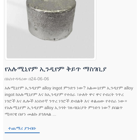
የአሉሚኒየም ኢንዲየም ቅይጥ ማስገቢያ
በአስተዳዳሪው በ24-06-06
አሉሚኒየም ኢንዲየም alloy ingot ምንድን ነው? አልሙኒየም ኢንዲየም alloy
ingot ከአሉሚኒየም እና ከኢንዲየም የተሰራ ፣ሁለት ዋና ዋና የብረት ንጥረ
ነገሮች እና ሌሎች አነስተኛ ንጥረ ነገሮች ድብልቅ እና ቀልጠው የተሰራ ነው።
የአሉሚኒየም ኢንዲየም alloy ኢንጎት ገጸ-ባህሪያት ምንድን ነው? ይበልጥ
ሚዛናዊ በሆነ መልኩ ይገለጻል ...
ተጨማሪ ያንብቡ