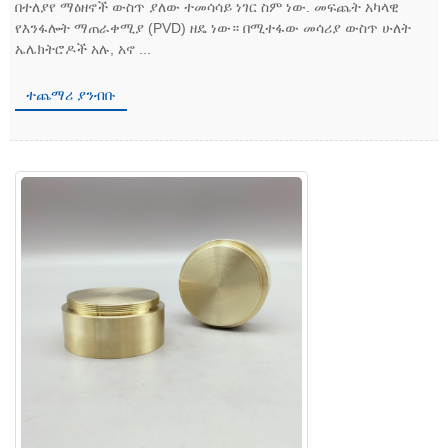
በተለያየ ማዕዘኖች ውስጥ ያለው ተመሳሳይ ነገር ስም ነው. መፍጨት አካላዊ
የእንፋሎት ማጠራቀሚያ (PVD) ዘዴ ነው። በሚተፋው መሳሪያ ውስጥ ሁለት
ኤሌክትሮዶች አሉ, አኖ ...
ተጨማሪ ያንብቡ