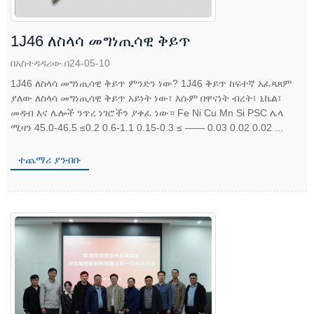
1J46 ለስላሳ መግነጢሳዊ ቅይጥ
በአስተዳዳሪው በ24-05-10
1J46 ለስላሳ መግነጢሳዊ ቅይጥ ምንድን ነው? 1J46 ቅይጥ ከፍተኛ አፈጻጸም
ያለው ለስላሳ መግነጢሳዊ ቅይጥ አይነት ነው፣ እሱም በዋናነት ብረት፣ ኒኬል፣
መዳብ እና ሌሎች ንጥረ ነገሮችን ያቀፈ ነው። Fe Ni Cu Mn Si PSC ሌላ
ሚዛን 45.0-46.5 ≤0.2 0.6-1.1 0.15-0.3 ≤ —— 0.03 0.02 0.02 ...
ተጨማሪ ያንብቡ