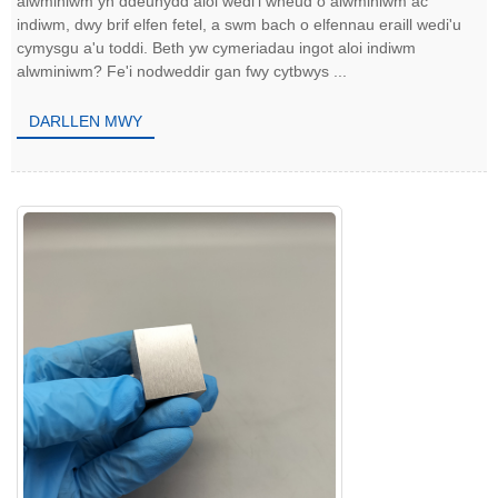
alwminiwm yn ddeunydd aloi wedi'i wneud o alwminiwm ac
indiwm, dwy brif elfen fetel, a swm bach o elfennau eraill wedi'u
cymysgu a'u toddi. Beth yw cymeriadau ingot aloi indiwm
alwminiwm? Fe'i nodweddir gan fwy cytbwys ...
DARLLEN MWY