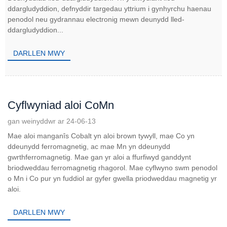
ddargludyddion, defnyddir targedau yttrium i gynhyrchu haenau
penodol neu gydrannau electronig mewn deunydd lled-
ddargludyddion...
DARLLEN MWY
Cyflwyniad aloi CoMn
gan weinyddwr ar 24-06-13
Mae aloi manganîs Cobalt yn aloi brown tywyll, mae Co yn
ddeunydd ferromagnetig, ac mae Mn yn ddeunydd
gwrthferromagnetig. Mae gan yr aloi a ffurfiwyd ganddynt
briodweddau ferromagnetig rhagorol. Mae cyflwyno swm penodol
o Mn i Co pur yn fuddiol ar gyfer gwella priodweddau magnetig yr
aloi.
DARLLEN MWY