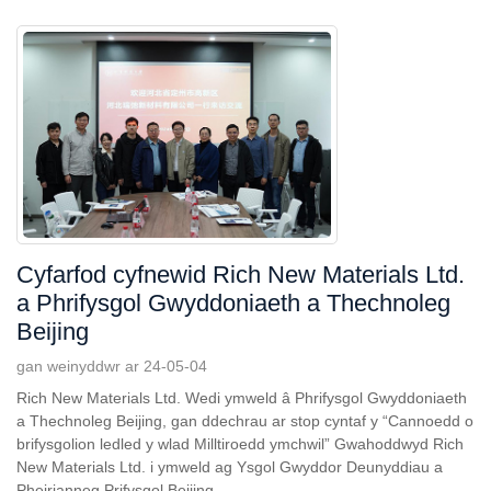
Cyfarfod cyfnewid Rich New Materials Ltd.
a Phrifysgol Gwyddoniaeth a Thechnoleg
Beijing
gan weinyddwr ar 24-05-04
Rich New Materials Ltd. Wedi ymweld â Phrifysgol Gwyddoniaeth
a Thechnoleg Beijing, gan ddechrau ar stop cyntaf y “Cannoedd o
brifysgolion ledled y wlad Milltiroedd ymchwil” Gwahoddwyd Rich
New Materials Ltd. i ymweld ag Ysgol Gwyddor Deunyddiau a
Pheirianneg Prifysgol Beijing...