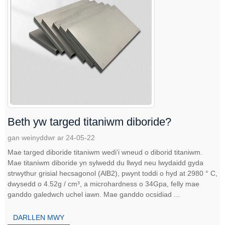
Beth yw targed titaniwm diboride?
gan weinyddwr ar 24-05-22
Mae targed diboride titaniwm wedi'i wneud o diborid titaniwm.
Mae titaniwm diboride yn sylwedd du llwyd neu lwydaidd gyda
strwythur grisial hecsagonol (AlB2), pwynt toddi o hyd at 2980 ° C,
dwysedd o 4.52g / cm³, a microhardness o 34Gpa, felly mae
ganddo galedwch uchel iawn. Mae ganddo ocsidiad ...
DARLLEN MWY