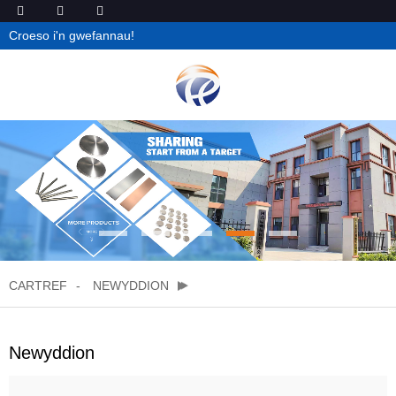
Croeso i'n gwefannau!
CARTREF
NEWYDDION
Newyddion