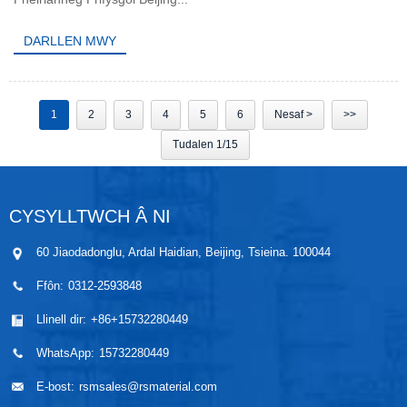
DARLLEN MWY
1
2
3
4
5
6
Nesaf >
>>
Tudalen 1/15
CYSYLLTWCH Â NI
60 Jiaodadonglu, Ardal Haidian, Beijing, Tsieina. 100044
Ffôn:
0312-2593848
Llinell dir:
+86+15732280449
WhatsApp:
15732280449
E-bost:
rsmsales@rsmaterial.com