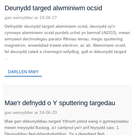
Deunydd targed alwminiwm ocsid
gan weinyddwr ar 24-06-27
Defnyddir deunydd targed alwminiwm ocsid, deunydd sy'n
cynnwys alwminiwm ocsid purdeb uchel yn bennaf (Al2O3), mewn
amrywiol dechnolegau paratoi ffilmiau tenau, megis sputtering
magnetron, anweddiad trawst electron, ac ati. Alwminiwm ocsid,
fel deunydd caled a chemegol sefydlog, gall ei ddeunydd targed
...
DARLLEN MWY
Mae'r defnydd o Y sputtering targedau
gan weinyddwr ar 24-06-20
Mae gan ddeunyddiau targed Yttrium ystod eang o gymwysiadau
mewn meysydd lluosog, a'r canlynol yw'r prif feysydd cais: 1.
Deunyddiau lled-ddargludyddion: Yn y diwydiant lled-