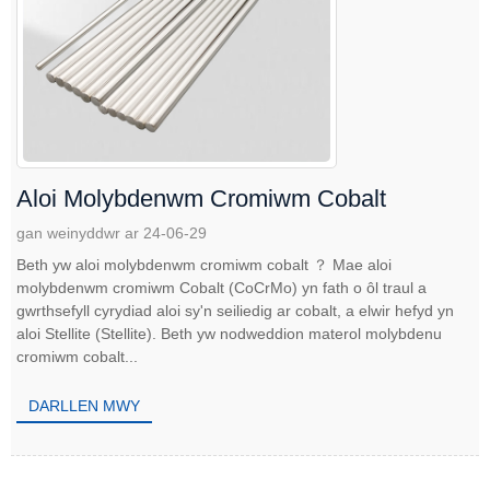
Aloi Molybdenwm Cromiwm Cobalt
gan weinyddwr ar 24-06-29
Beth yw aloi molybdenwm cromiwm cobalt ？ Mae aloi
molybdenwm cromiwm Cobalt (CoCrMo) yn fath o ôl traul a
gwrthsefyll cyrydiad aloi sy'n seiliedig ar cobalt, a elwir hefyd yn
aloi Stellite (Stellite). Beth yw nodweddion materol molybdenu
cromiwm cobalt...
DARLLEN MWY