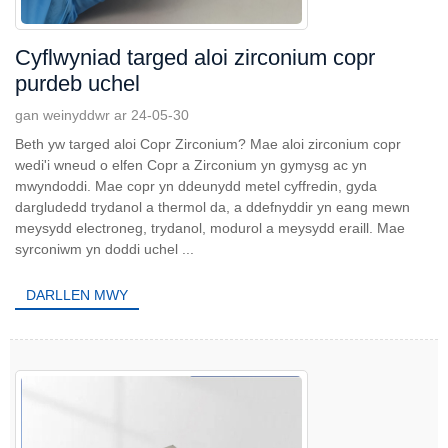
Cyflwyniad targed aloi zirconium copr
purdeb uchel
gan weinyddwr ar 24-05-30
Beth yw targed aloi Copr Zirconium? Mae aloi zirconium copr
wedi'i wneud o elfen Copr a Zirconium yn gymysg ac yn
mwyndoddi. Mae copr yn ddeunydd metel cyffredin, gyda
dargludedd trydanol a thermol da, a ddefnyddir yn eang mewn
meysydd electroneg, trydanol, modurol a meysydd eraill. Mae
syrconiwm yn doddi uchel ...
DARLLEN MWY