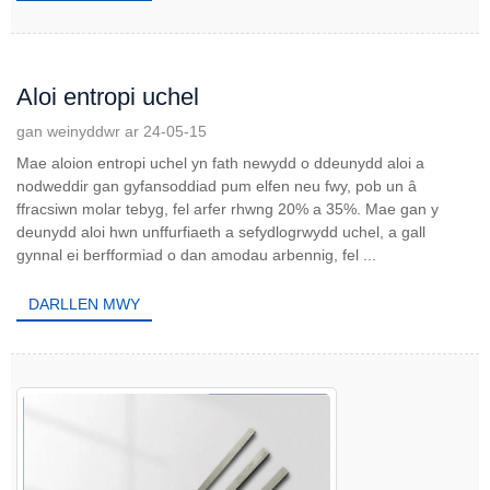
Aloi entropi uchel
gan weinyddwr ar 24-05-15
Mae aloion entropi uchel yn fath newydd o ddeunydd aloi a
nodweddir gan gyfansoddiad pum elfen neu fwy, pob un â
ffracsiwn molar tebyg, fel arfer rhwng 20% ​​a 35%. Mae gan y
deunydd aloi hwn unffurfiaeth a sefydlogrwydd uchel, a gall
gynnal ei berfformiad o dan amodau arbennig, fel ...
DARLLEN MWY