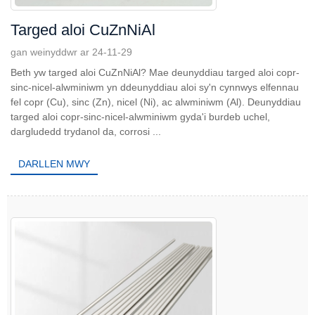
Targed aloi CuZnNiAl
gan weinyddwr ar 24-11-29
Beth yw targed aloi CuZnNiAl? Mae deunyddiau targed aloi copr-
sinc-nicel-alwminiwm yn ddeunyddiau aloi sy'n cynnwys elfennau
fel copr (Cu), sinc (Zn), nicel (Ni), ac alwminiwm (Al). Deunyddiau
targed aloi copr-sinc-nicel-alwminiwm gyda'i burdeb uchel,
dargludedd trydanol da, corrosi ...
DARLLEN MWY