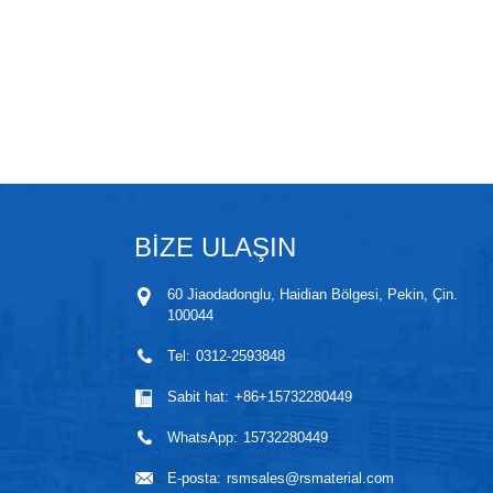
BİZE ULAŞIN
60 Jiaodadonglu, Haidian Bölgesi, Pekin, Çin.
100044
Tel:
0312-2593848
Sabit hat:
+86+15732280449
WhatsApp:
15732280449
E-posta:
rsmsales@rsmaterial.com