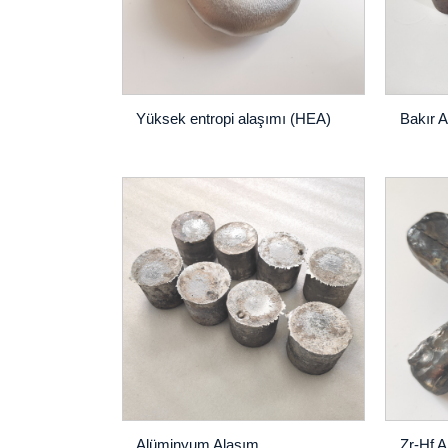
Yüksek entropi alaşımı (HEA)
Bakır A
Alüminyum Alaşım
Zr-Hf A